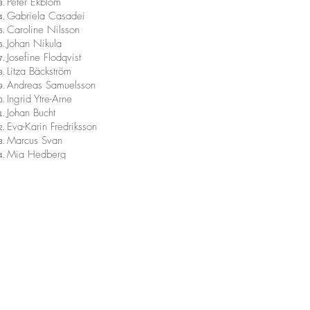
Peter Ekblom
Gabriela Casadei
Caroline Nilsson
Johan Nikula
Josefine Flodqvist
Litza Bäckström
Andreas Samuelsson
Ingrid Ytre-Arne
Johan Bucht
Eva-Karin Fredriksson
Marcus Svan
Mia Hedberg
Michael Andersson
Top
KONTAKTA OSS
hello@beachweekends.se