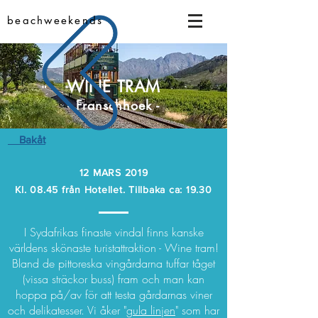
beachweekends
WINE TRAM
- Franschhoek -
Bakåt
12 MARS 2019
Kl. 08.45 från Hotellet. Tillbaka ca: 19.30
I Sydafrikas finaste vindal finns kanske
världens skönaste turistattraktion - Wine tram!
Bland de pittoreska vingårdarna tuffar tåget
(vissa sträckor buss) fram och man kan
hoppa på/av för att testa gårdarnas viner
och delikatesser. Vi åker "
gula linjen
" som har